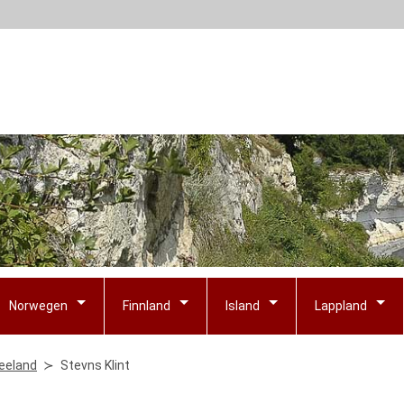
Norwegen
Finnland
Island
Lappland
eeland
Stevns Klint