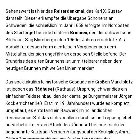
Sehenswert ist hier das
Reiterdenkmal
, das Karl X. Gustav
darstellt. Dieser erkämpfte die Übergabe Schonens an
Schweden, die schließlich im Jahr 1658 erfolgte. Im Nordosten
des Stortorget befindet sich ein
Brunnen
, den der schwedische
Bildhauer Stig Blomberg in den 1960er Jahren errichtete. Als
Vorbild für dessen Form diente sein Vorgänger aus dem
Mittelalter, der sich ungefähr an derselben Stelle befand. Der
Grundriss des alten Brunnens ist unmittelbarer neben dem
heutigen Brunnen mit weißen Linien markiert.
Das spektakulärste historische Gebäude am Großen Marktplatz
ist jedoch das
Rådhuset
(Rathaus). Ursprünglich war dies ein
einfacher Feldsteinbau, den der damalige Bürgermeister Jörgen
Kock errichten ließ. Erst im 19. Jahrhundert wurde es komplett
umgebaut, es entstand ein Bauwerk im holländischen
Renaissance-Stil, das sich vor allem durch seine Treppengiebel
hervorhebt. Im ersten Stock des Rådhuset befindet sich der
sogenannte Knutsaal (Versammlungssaal der Knutgilde; Anm.: