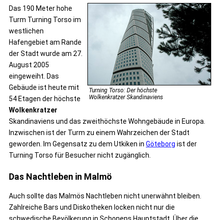
Das 190 Meter hohe
Turm Turning Torso im
westlichen
Hafengebiet am Rande
der Stadt wurde am 27.
August 2005
eingeweiht. Das
Gebäude ist heute mit
Turning Torso: Der höchste
Wolkenkratzer Skandinaviens
54 Etagen der höchste
Wolkenkratzer
Skandinaviens und das zweithöchste Wohngebäude in Europa.
Inzwischen ist der Turm zu einem Wahrzeichen der Stadt
geworden. Im Gegensatz zu dem Utkiken in
Göteborg
ist der
Turning Torso für Besucher nicht zugänglich.
Das Nachtleben in Malmö
Auch sollte das Malmös Nachtleben nicht unerwähnt bleiben.
Zahlreiche Bars und Diskotheken locken nicht nur die
schwedische Bevölkerung in Schonens Hauptstadt. Über die