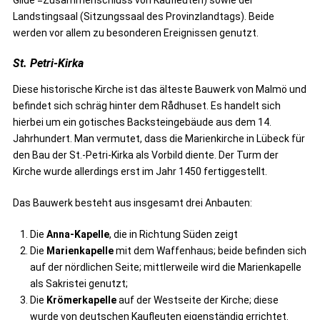
Gilde =Zusammenschluss von Kaufleuten) sowie der
Landstingsaal (Sitzungssaal des Provinzlandtags). Beide
werden vor allem zu besonderen Ereignissen genutzt.
St. Petri-Kirka
Diese historische Kirche ist das älteste Bauwerk von Malmö und
befindet sich schräg hinter dem Rådhuset. Es handelt sich
hierbei um ein gotisches Backsteingebäude aus dem 14.
Jahrhundert. Man vermutet, dass die Marienkirche in Lübeck für
den Bau der St.-Petri-Kirka als Vorbild diente. Der Turm der
Kirche wurde allerdings erst im Jahr 1450 fertiggestellt.
Das Bauwerk besteht aus insgesamt drei Anbauten:
Die
Anna-Kapelle
, die in Richtung Süden zeigt
Die
Marienkapelle
mit dem Waffenhaus; beide befinden sich
auf der nördlichen Seite; mittlerweile wird die Marienkapelle
als Sakristei genutzt;
Die
Krömerkapelle
auf der Westseite der Kirche; diese
wurde von deutschen Kaufleuten eigenständig errichtet.