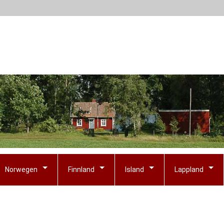
Norwegen
Finnland
Island
Lappland