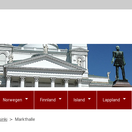
Norwegen
Finnland
Island
Lappland
sinki
Markthalle