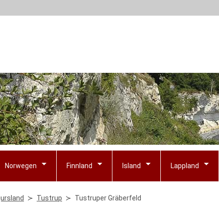
Norwegen
Finnland
Island
Lappland
jursland
Tustrup
Tustruper Gräberfeld