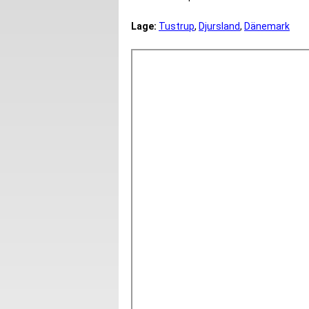
Lage:
Tustrup
,
Djursland
,
Dänemark