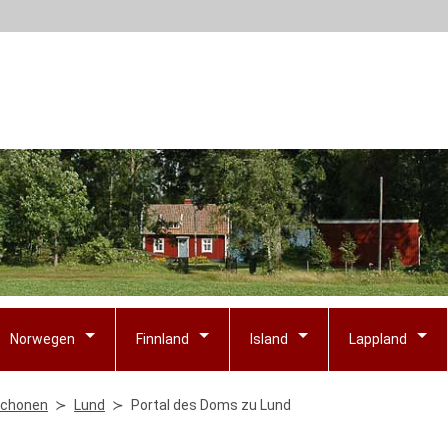
Norwegen
Finnland
Island
Lappland
chonen
Lund
Portal des Doms zu Lund