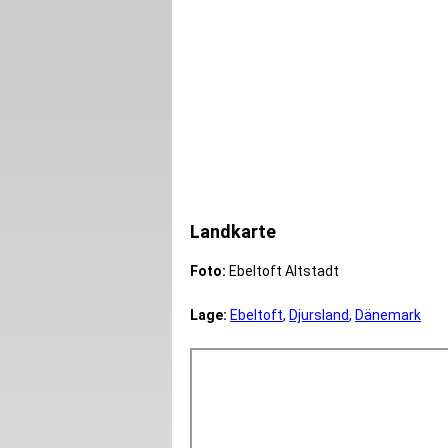
Landkarte
Foto:
Ebeltoft Altstadt
Lage:
Ebeltoft
,
Djursland
,
Dänemark