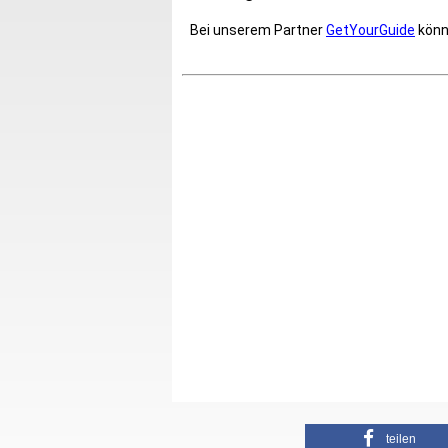
Bei unserem Partner
GetYourGuide
könne
teilen