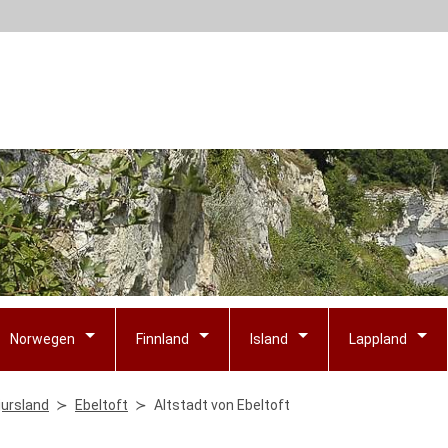
Norwegen
Finnland
Island
Lappland
jursland
Ebeltoft
Altstadt von Ebeltoft