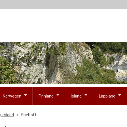
Norwegen
Finnland
Island
Lappland
jursland
Ebeltoft