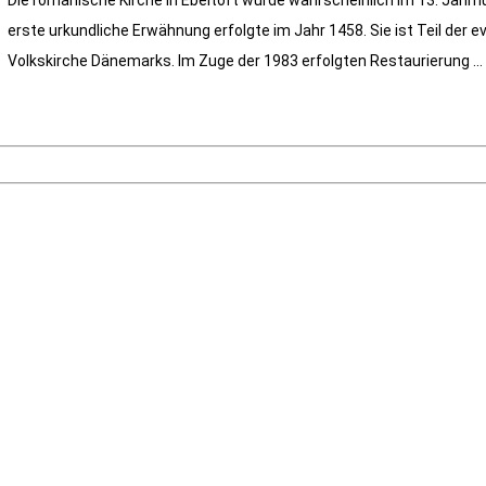
Die romanische Kirche in Ebeltoft wurde wahrscheinlich im 13. Jahrhu
erste urkundliche Erwähnung erfolgte im Jahr 1458. Sie ist Teil der 
Volkskirche Dänemarks. Im Zuge der 1983 erfolgten Restaurierung ...