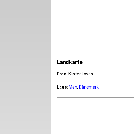
Landkarte
Foto:
Klinteskoven
Lage:
Møn
,
Dänemark