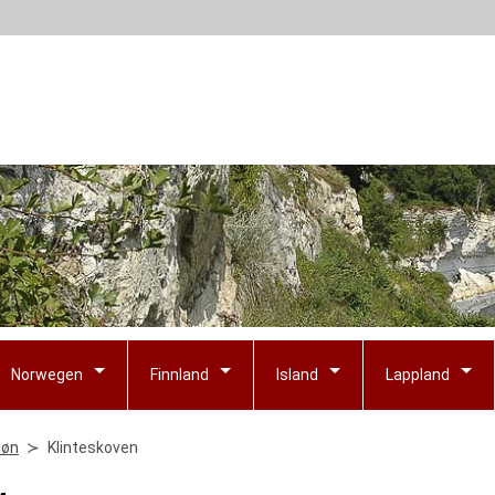
Norwegen
Finnland
Island
Lappland
øn
Klinteskoven